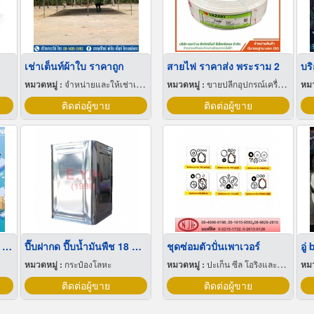
เช่าเต็นท์ผ้าใบ ราคาถูก
สายไฟ ราคาส่ง พระราม 2
หมวดหมู่ :
จำหน่ายและให้เช่าเต็นท์
หมวดหมู่ :
ขายปลีกอุปกรณ์เครื่องใช้ไฟฟ้า
หมว
ติดต่อผู้ขาย
ติดต่อผู้ขาย
บริการออกแบบผังโรงงาน Lay out
ปี๊บฝากด ปี๊บน้ำมันพืช 18 ลิตร
ชุดซ่อมตัวปั่นเพาเวอร์
อู
หมวดหมู่ :
กระป๋องโลหะ
หมวดหมู่ :
ปะเก็น ซีล โอริงและออยซีล
หมว
ติดต่อผู้ขาย
ติดต่อผู้ขาย