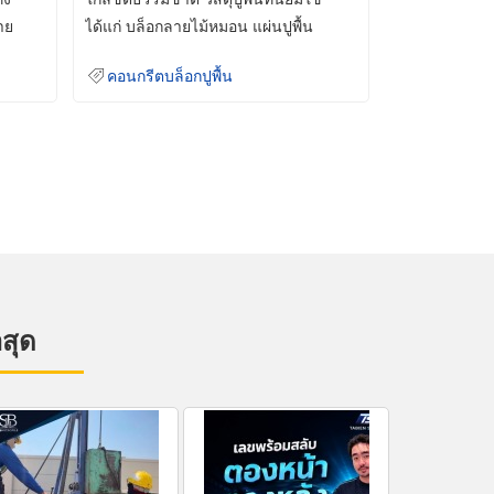
าย
ได้แก่ บล็อกลายไม้หมอน แผ่นปูพื้น
คอนกรีต
คอนกรีตบล็อกปูพื้น
าสุด