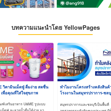
บทความแนะนำโดย YellowPages
ิตามินเม็ดฟู่ ดื่มง่าย สดชื่น
ทำไมงานโครงสร้างคลังสินค
 เพื่อคุณที่ใส่ใจสุขภาพ
โรงงานในสมุทรปราการ-ชลบุรี
นิยมใช้เหล็กชุบกัลวาไนซ์ (Ho
ัณฑ์เสริมอาหาร U&ME รูปแบบ
Galvanized)
สมุทรปราการและชลบุรีเป็นพื้นที่
นเม็ดฟู่ ละลายน้ำดื่มได้ง่าย มา
อุตสาหกรรมสำคัญของประเทศ มีทั