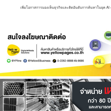
เพิ่มโอกาสการมองเห็นธุรกิจและติดอันดับการค้นหาในยุค AI ด้