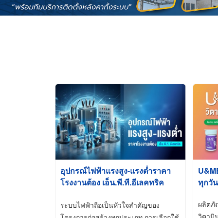
อุปกรณ์ไฟฟ้าแรงสูง-แรงต่ำราคา
U&ME ว
โรงงานต้อง เอ็น.พี.ที.อีเลคทริค
ทุกวัน
ซัพพลาย
ผลิตภ
ระบบไฟฟ้าถือเป็นหัวใจสำคัญของ
วิตามิ
โครงการก่อสร้างทุกประเภท การเลือกใช้